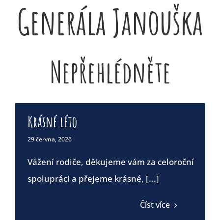
Generála Janouška
Nepřehlédněte
Krásné léto
29 června, 2026
Vážení rodiče, děkujeme vám za celoroční
spolupráci a přejeme krásné, [...]
Číst více