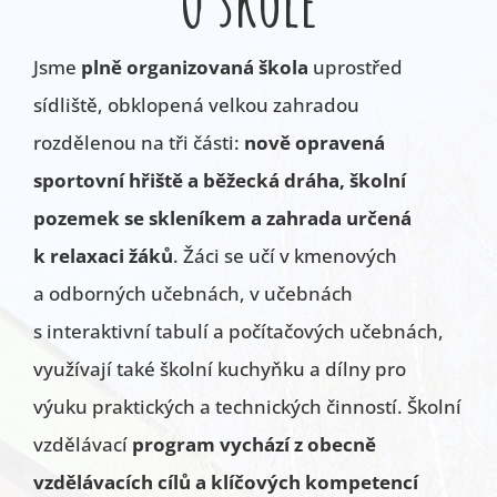
O škole
Jsme
plně organizovaná škola
uprostřed
sídliště, obklopená velkou zahradou
rozdělenou na tři části:
nově opravená
sportovní hřiště a běžecká dráha, školní
pozemek se skleníkem a zahrada určená
k relaxaci žáků
. Žáci se učí v kmenových
a odborných učebnách, v učebnách
s interaktivní tabulí a počítačových učebnách,
využívají také školní kuchyňku a dílny pro
výuku praktických a technických činností. Školní
vzdělávací
program vychází z obecně
vzdělávacích cílů a klíčových kompetencí