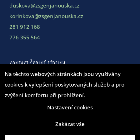
duskova@zsgenjanouska.cz
korinkova@zsgenjanouska.cz
281 912 168
776 355 564
KONTAKT ŠKOLNÍ JÍDELNA
Na těchto webových stránkách jsou využívány
cookies k vylepšení poskytovaných služeb a pro
Školní jídelna
zvýšení komfortu při prohlížení.
duskova@zsgenjanouska.cz
281 912 162
Nastavení cookies
Zakázat vše