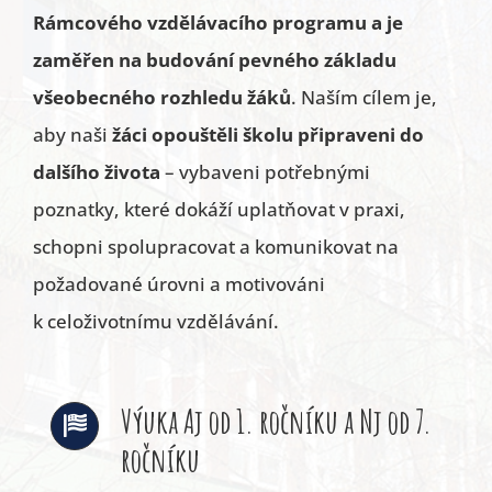
Rámcového vzdělávacího programu a je
zaměřen na budování pevného základu
všeobecného rozhledu žáků
. Naším cílem je,
aby naši
žáci opouštěli školu připraveni do
dalšího života
– vybaveni potřebnými
poznatky, které dokáží uplatňovat v praxi,
schopni spolupracovat a komunikovat na
požadované úrovni a motivováni
k celoživotnímu vzdělávání.
Výuka Aj od 1. ročníku a Nj od 7.
ročníku