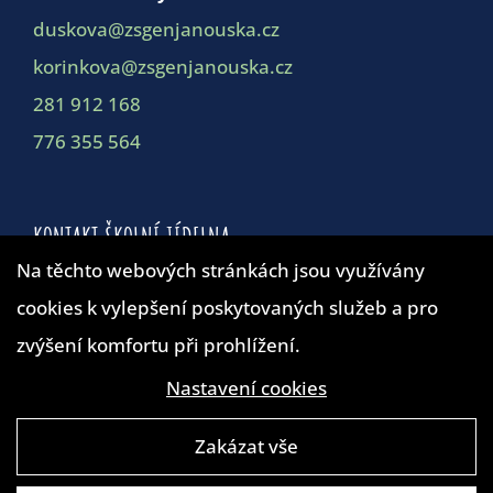
duskova@zsgenjanouska.cz
korinkova@zsgenjanouska.cz
281 912 168
776 355 564
KONTAKT ŠKOLNÍ JÍDELNA
Na těchto webových stránkách jsou využívány
cookies k vylepšení poskytovaných služeb a pro
Školní jídelna
zvýšení komfortu při prohlížení.
duskova@zsgenjanouska.cz
281 912 162
Nastavení cookies
Zakázat vše