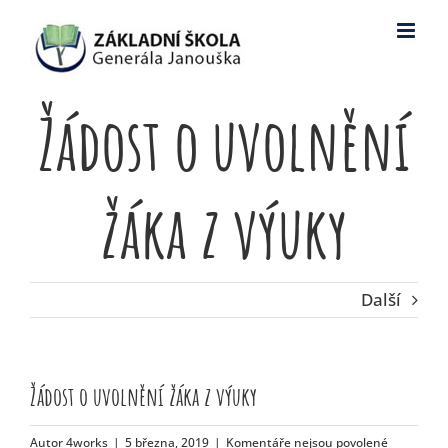
Skip
to
content
Žádost o uvolnění
žáka z výuky
Další
Žádost o uvolnění žáka z výuky
u
Autor
4works
|
5 března, 2019
|
Komentáře nejsou povolené