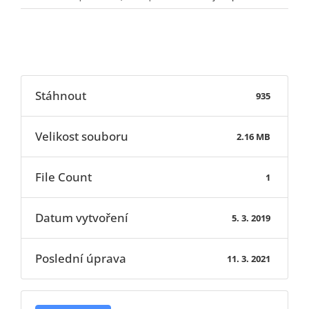
textu
s
názvem
Žádost
o uvolnění
Stáhnout
žáka
935
z výuky
Velikost souboru
2.16 MB
File Count
1
Datum vytvoření
5. 3. 2019
Poslední úprava
11. 3. 2021