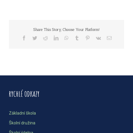
Share This Story, Choose Your Platform!
Facebook
Twitter
Reddit
LinkedIn
WhatsApp
Tumblr
Pinterest
Vk
E-
mail
RYCHLÉ ODKAZY
Základní škola
Školní družina
Školní jídelna