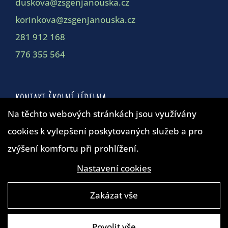
duskova@zsgenjanouska.cz
korinkova@zsgenjanouska.cz
281 912 168
776 355 564
KONTAKT ŠKOLNÍ JÍDELNA
Na těchto webových stránkách jsou využívány
Školní jídelna
cookies k vylepšení poskytovaných služeb a pro
duskova@zsgenjanouska.cz
zvýšení komfortu při prohlížení.
281 912 162
Nastavení cookies
Zakázat vše
Povolit vše