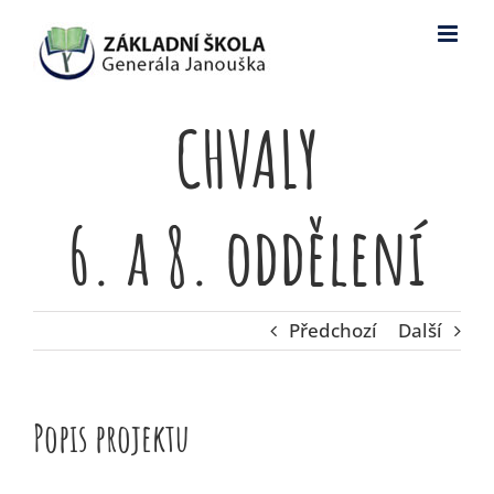
Skip
to
content
CHVALY
6. a 8. oddělení
Předchozí
Další
Popis projektu