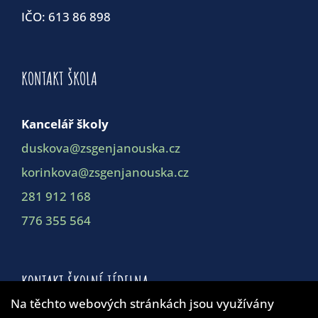
IČO: 613 86 898
KONTAKT ŠKOLA
Kancelář školy
duskova@zsgenjanouska.cz
korinkova@zsgenjanouska.cz
281 912 168
776 355 564
KONTAKT ŠKOLNÍ JÍDELNA
Na těchto webových stránkách jsou využívány