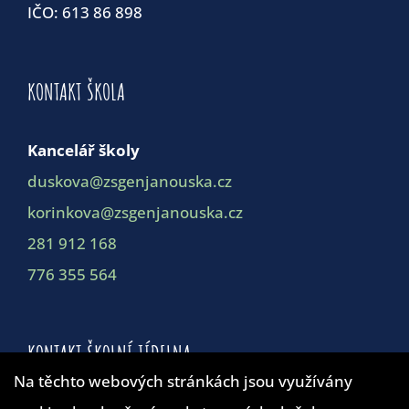
IČO: 613 86 898
KONTAKT ŠKOLA
Kancelář školy
duskova@zsgenjanouska.cz
korinkova@zsgenjanouska.cz
281 912 168
776 355 564
KONTAKT ŠKOLNÍ JÍDELNA
Na těchto webových stránkách jsou využívány