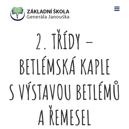
Skip
to
content
2. TŘÍDY –
BETLÉMSKÁ KAPLE
S VÝSTAVOU BETLÉMŮ
A ŘEMESEL