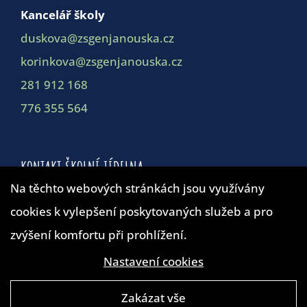
Kancelář školy
duskova@zsgenjanouska.cz
korinkova@zsgenjanouska.cz
281 912 168
776 355 564
KONTAKT ŠKOLNÍ JÍDELNA
Na těchto webových stránkách jsou využívány
cookies k vylepšení poskytovaných služeb a pro
Školní jídelna
zvýšení komfortu při prohlížení.
duskova@zsgenjanouska.cz
281 912 162
Nastavení cookies
Zakázat vše