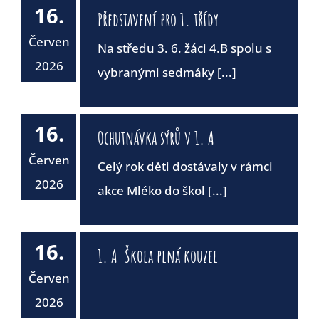
16.
Představení pro 1. třídy
Červen
Na středu 3. 6. žáci 4.B spolu s
2026
vybranými sedmáky [...]
16.
Ochutnávka sýrů v 1. A
Červen
Celý rok děti dostávaly v rámci
2026
akce Mléko do škol [...]
16.
1. A Škola plná kouzel
Červen
2026