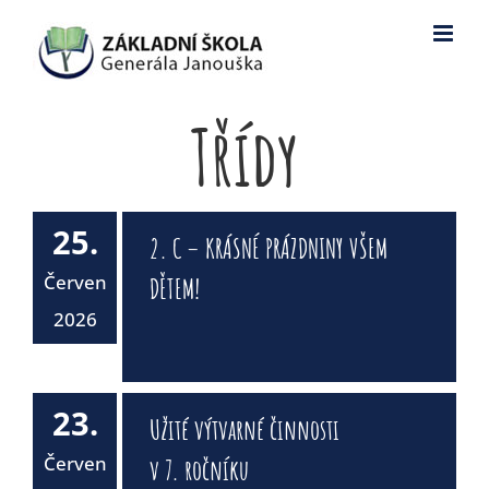
Skip
to
content
Třídy
25.
2. C – KRÁSNÉ PRÁZDNINY VŠEM
Červen
DĚTEM!
2026
23.
Užité výtvarné činnosti
Červen
v 7. ročníku