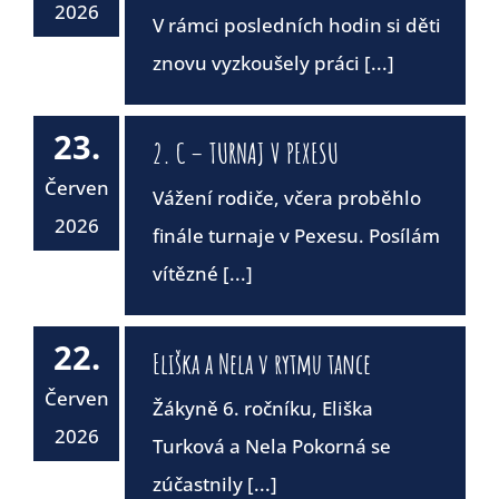
2026
V rámci posledních hodin si děti
znovu vyzkoušely práci [...]
23.
2. C – TURNAJ V PEXESU
Červen
Vážení rodiče, včera proběhlo
2026
finále turnaje v Pexesu. Posílám
vítězné [...]
22.
Eliška a Nela v rytmu tance
Červen
Žákyně 6. ročníku, Eliška
2026
Turková a Nela Pokorná se
zúčastnily [...]