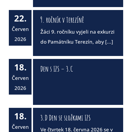
22.
9. ročník v Terezíně
Červen
Žáci 9. ročníku vyjeli na exkurzi
2026
do Památníku Terezín, aby [...]
18.
Den s IZS – 3.C
Červen
2026
18.
3.D Den se složkami IZS
Červen
Ve čtvrtek 18. června 2026 se v