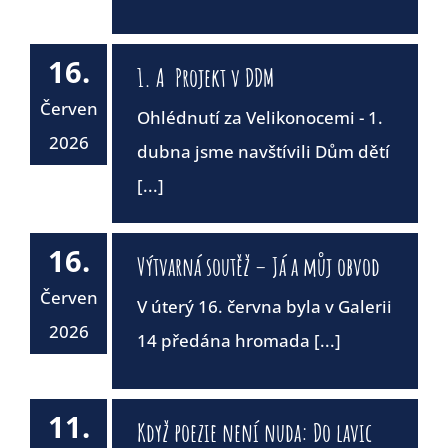
16.
1. A Projekt v DDM
Červen
Ohlédnutí za Velikonocemi - 1.
2026
dubna jsme navštívili Dům dětí
[...]
16.
Výtvarná soutěž – Já a můj obvod
Červen
V úterý 16. června byla v Galerii
2026
14 předána hromada [...]
11.
Když poezie není nuda: Do lavic