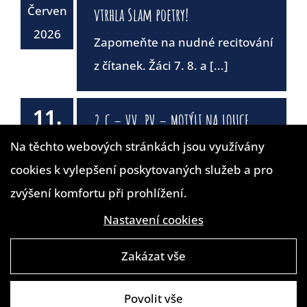
Červen
vtrhla Slam poetry!
2026
Zapomeňte na nudné recitování
z čítanek. Žáci 7. 8. a [...]
11.
2.C – VV, PV – MOTÝLI NA LOUCE
Červen
Na těchto webových stránkách jsou využívány
2026
cookies k vylepšení poskytovaných služeb a pro
zvýšení komfortu při prohlížení.
Nastavení cookies
10.
Výlet na hrad Kost a do údolí
Červen
Zakázat vše
Plakánek
2026
Žáci 3. A, 3. D a 3. E se společně
Povolit vše