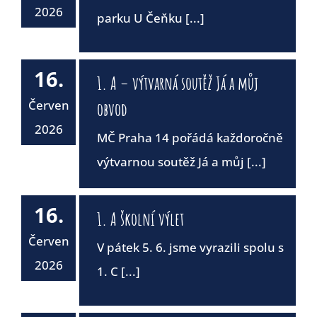
2026
parku U Čeňku [...]
16.
1. A – výtvarná soutěž Já a můj
Červen
obvod
2026
MČ Praha 14 pořádá každoročně
výtvarnou soutěž Já a můj [...]
16.
1. A školní výlet
Červen
V pátek 5. 6. jsme vyrazili spolu s
2026
1. C [...]