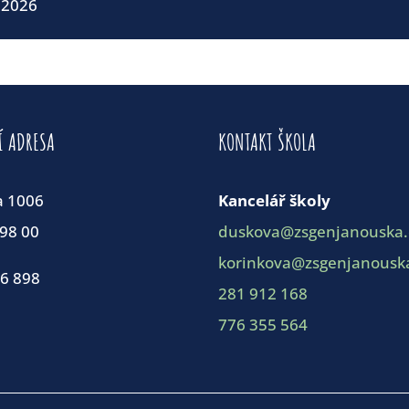
 2026
Í ADRESA
KONTAKT ŠKOLA
a 1006
Kancelář školy
198 00
duskova@zsgenjanouska.
korinkova@zsgenjanouska
86 898
281 912 168
776 355 564