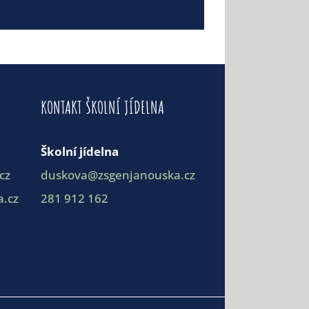
KONTAKT ŠKOLNÍ JÍDELNA
Školní jídelna
cz
duskova@zsgenjanouska.cz
.cz
281 912 162