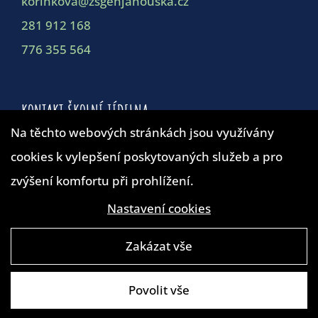
korinkova@zsgenjanouska.cz
281 912 168
776 355 564
KONTAKT ŠKOLNÍ JÍDELNA
Na těchto webových stránkách jsou využívány
cookies k vylepšení poskytovaných služeb a pro
Školní jídelna
zvýšení komfortu při prohlížení.
duskova@zsgenjanouska.cz
281 912 162
Nastavení cookies
Zakázat vše
Povolit vše
© ZŠ Generála Janouška 2019 |
4WORKS Solutions