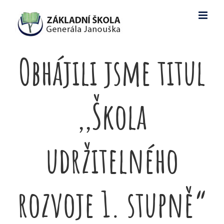
Skip
to
content
Obhájili jsme titul
,,Škola
udržitelného
rozvoje 1. stupně“