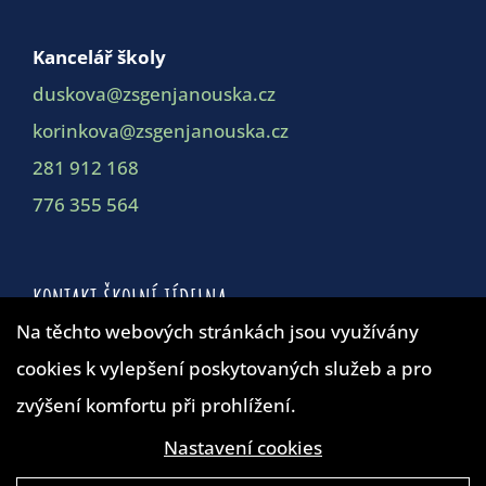
Kancelář školy
duskova@zsgenjanouska.cz
korinkova@zsgenjanouska.cz
281 912 168
776 355 564
KONTAKT ŠKOLNÍ JÍDELNA
Na těchto webových stránkách jsou využívány
cookies k vylepšení poskytovaných služeb a pro
Školní jídelna
zvýšení komfortu při prohlížení.
duskova@zsgenjanouska.cz
281 912 162
Nastavení cookies