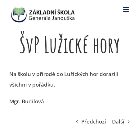
Skip
to
content
ŠvP Lužické hory
Na školu v přírodě do Lužických hor dorazili
všichni v pořádku.
Mgr. Budilová
Předchozí
Další