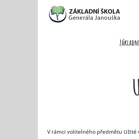
Skip
to
content
Základní
U
V rámci volitelného předmětu Užité vý