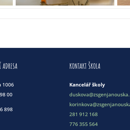
Í ADRESA
KONTAKT ŠKOLA
a 1006
Kancelář školy
198 00
duskova@zsgenjanouska.
korinkova@zsgenjanouska
86 898
281 912 168
776 355 564