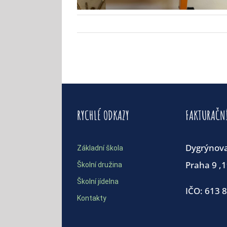
RYCHLÉ ODKAZY
FAKTURAČN
Dygrýnov
Základní škola
Praha 9 ,
Školní družina
Školní jídelna
IČO: 613 
Kontakty