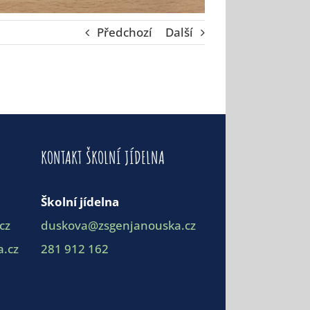
Předchozí
Další
KONTAKT ŠKOLNÍ JÍDELNA
Školní jídelna
cz
duskova@zsgenjanouska.cz
.cz
281 912 162