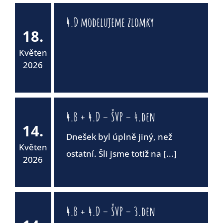
4.D modelujeme zlomky
18.
Květen
2026
4.B + 4.D – ŠVP – 4.den
14.
Dnešek byl úplně jiný, než
Květen
ostatní. Šli jsme totiž na [...]
2026
4.B + 4.D – ŠVP – 3.den