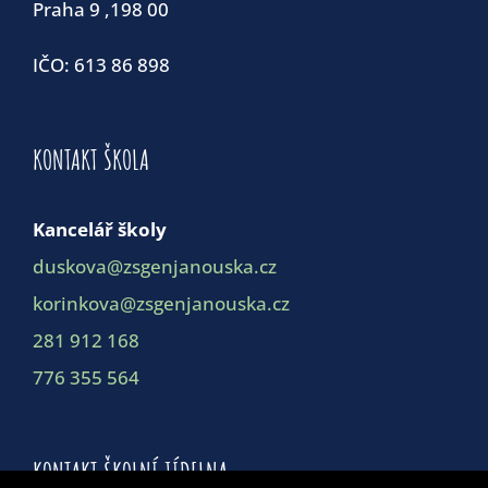
Praha 9 ,198 00
IČO: 613 86 898
KONTAKT ŠKOLA
Kancelář školy
duskova@zsgenjanouska.cz
korinkova@zsgenjanouska.cz
281 912 168
776 355 564
KONTAKT ŠKOLNÍ JÍDELNA