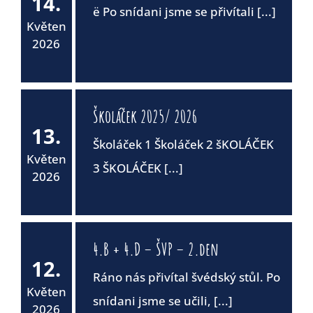
14.
ë Po snídani jsme se přivítali [...]
Květen
2026
Školáček 2025/ 2026
13.
Školáček 1 Školáček 2 šKOLÁČEK
Květen
3 ŠKOLÁČEK [...]
2026
4.B + 4.D – ŠVP – 2.den
12.
Ráno nás přivítal švédský stůl. Po
Květen
snídani jsme se učili, [...]
2026