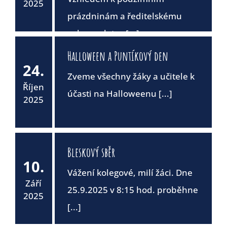
2025
prázdninám a ředitelskému
volnu se letos [...]
Halloween a Puntíkový den
24.
Zveme všechny žáky a učitele k
Říjen
účasti na Halloweenu [...]
2025
Bleskový sběr
10.
Vážení kolegové, milí žáci. Dne
Září
25.9.2025 v 8:15 hod. proběhne
2025
[...]