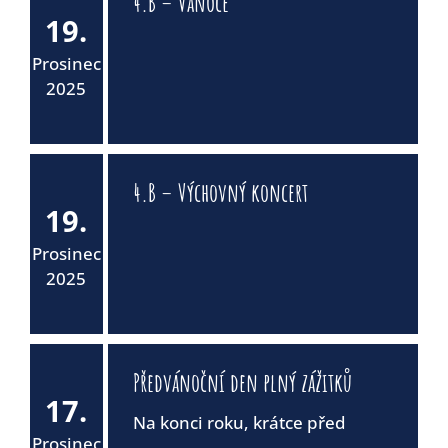
4.B – Vánoce
19.
Prosinec
2025
4.B – Výchovný koncert
19.
Prosinec
2025
Předvánoční den plný zážitků
17.
Na konci roku, krátce před
Prosinec