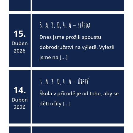
3. A, 3. D, 4. A – středa
15.
Dnes jsme prožili spoustu
Duben
dobrodružství na výletě. Vylezli
2026
jsme na [...]
3. A, 3. D, 4. A – úterý
14.
Škola v přírodě je od toho, aby se
Duben
děti učily [...]
2026