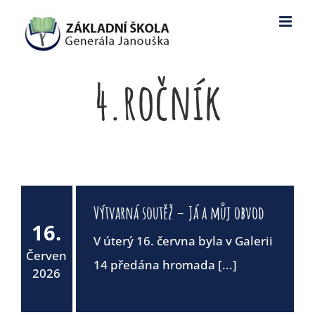
Skip
to
content
4.ročník
Výtvarná soutěž – Já a můj obvod
16.
V úterý 16. června byla v Galerii
Červen
14 předána hromada [...]
2026