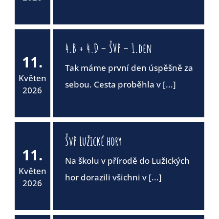
4.B + 4.D – ŠVP – 1.den
11.
Tak máme první den úspěšně za
Květen
sebou. Cesta proběhla v [...]
2026
ŠvP Lužické hory
11.
Na školu v přírodě do Lužických
Květen
hor dorazili všichni v [...]
2026