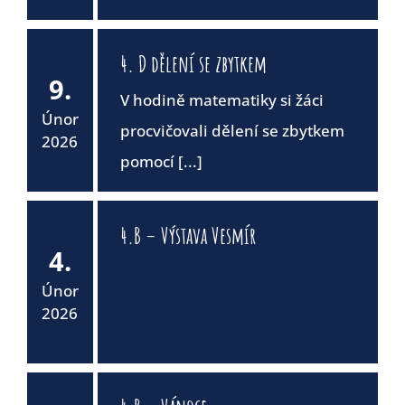
4. D dělení se zbytkem
9.
V hodině matematiky si žáci
Únor
procvičovali dělení se zbytkem
2026
pomocí [...]
4.B – Výstava Vesmír
4.
Únor
2026