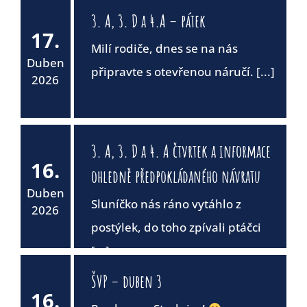
3. A, 3. D a 4.A – pátek
17.
Milí rodiče, dnes se na nás
Duben
připravte s otevřenou náručí. [...]
2026
3. A, 3. D a 4. A čtvrtek a informace
16.
ohledně předpokládaného návratu
Duben
Sluníčko nás ráno vytáhlo z
2026
postýlek, do toho zpívali ptáčci
[...]
ŠVP – duben 3
16.