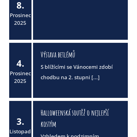
8.
Prosinec
2025
Výstava betlémů
4.
S blížícími se Vánocemi zdobí
Prosinec
chodbu na 2. stupni [...]
2025
Halloweenská soutěž o nejlepší
3.
kostým
Listopad
Vzhledem k podzimním