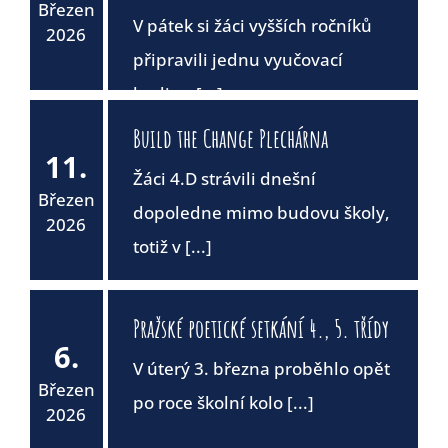
Březen
V pátek si žáci vyšších ročníků
2026
připravili jednu vyučovací
hodinu [...]
Build the Change Plechárna
11.
Žáci 4.D strávili dnešní
Březen
dopoledne mimo budovu školy,
2026
totiž v [...]
Pražské poetické setkání 4., 5. třídy
6.
V úterý 3. března proběhlo opět
Březen
po roce školní kolo [...]
2026