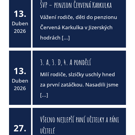
ŠVP – penzion Červená Karkulka
13.
Vážení rodiče, děti do penzionu
Duben
Červená Karkulka v Jizerských
2026
hodrách [...]
3. A, 3. D, 4. A pondělí
13.
Milí rodiče, slzičky uschly hned
Duben
za první zatáčkou. Nasadili jsme
2026
[...]
Všecno nejlepší paní učitelky a páni
27.
učitelé