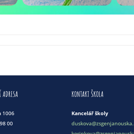
Í ADRESA
KONTAKT ŠKOLA
a 1006
Kancelář školy
198 00
duskova@zsgenjanouska.
korinkova@zsgenjanouska