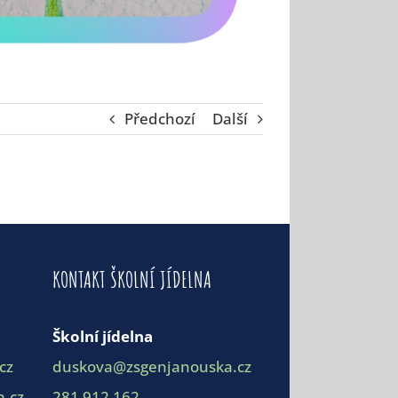
Předchozí
Další
KONTAKT ŠKOLNÍ JÍDELNA
Školní jídelna
cz
duskova@zsgenjanouska.cz
.cz
281 912 162