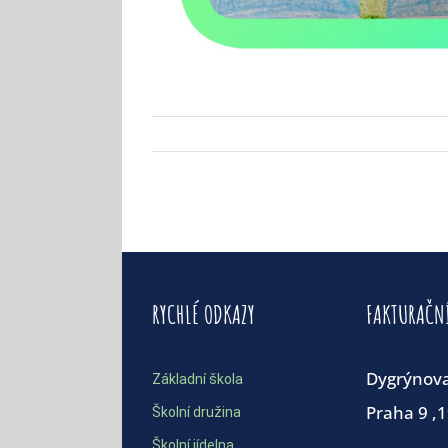
RYCHLÉ ODKAZY
FAKTURAČN
Dygrýnov
Základní škola
Praha 9 ,
Školní družina
Školní jídelna