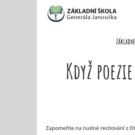
Skip
to
content
Základní
Když poezi
Zapomeňte na nudné recitování z číta