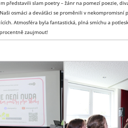
í jim představili slam poetry – žánr na pomezí poezie, div
 Naši osmáci a deváťáci se proměnili v nekompromisní 
ících. Atmosféra byla fantastická, plná smíchu a potles
oprocentně zaujmout!