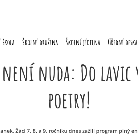
 škola
Školní družina
Školní jídelna
Úřední deska
e není nuda: Do lavic 
poetry!
nek. Žáci 7. 8. a 9. ročníku dnes zažili program plný e