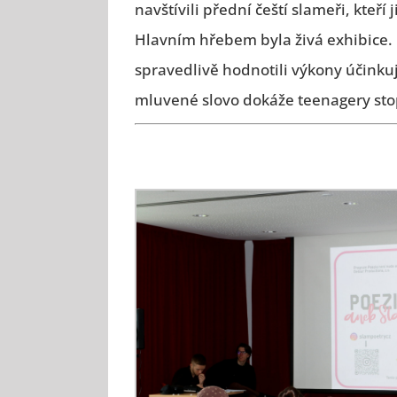
navštívili přední čeští slameři, kteř
Hlavním hřebem byla živá exhibice.
spravedlivě hodnotili výkony účinkuj
mluvené slovo dokáže teenagery st