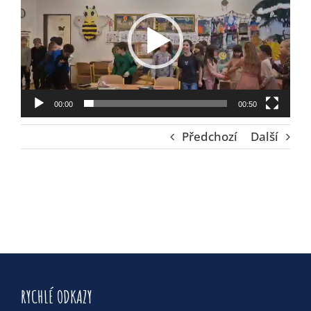
00:00
00:50
Předchozí
Další
RYCHLÉ ODKAZY