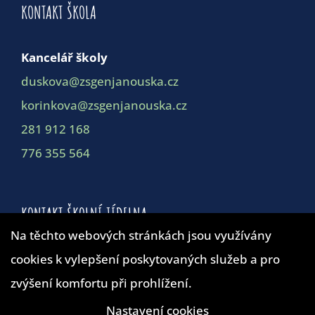
KONTAKT ŠKOLA
Kancelář školy
duskova@zsgenjanouska.cz
korinkova@zsgenjanouska.cz
281 912 168
776 355 564
KONTAKT ŠKOLNÍ JÍDELNA
Na těchto webových stránkách jsou využívány
Školní jídelna
cookies k vylepšení poskytovaných služeb a pro
duskova@zsgenjanouska.cz
zvýšení komfortu při prohlížení.
281 912 162
Nastavení cookies