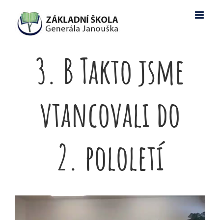
Skip
to
content
3. B Takto jsme
vtancovali do
2. pololetí
Video
přehrávač