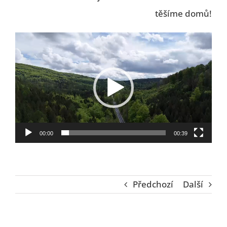
těšíme domů!
Video
přehrávač
00:00
00:39
Předchozí
Další