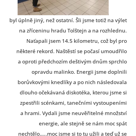
byl úplně jiný, než ostatní. Šli jsme totiž na výlet
na zříceninu hradu Tolštejn a na rozhlednu.
Naťapali jsem 14.5 kilometru, což byl pro
některé rekord. Naštěstí se počasí umoudřilo
a oproti předchozím deštivým dnům sprchlo
opravdu malinko. Energii jsme doplnili
borůvkovými knedlíky a po nich následovala
dlouho očekávaná diskotéka, kterou jsme si
zpestřili scénkami, tanečními vystoupeními
a hrami. Vydali jsme neuvěřitelné množství
energie, ale stejně se nám moc spát
nechtělo…..moc jsme si to tu užili a teď už se