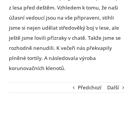
z lesa před deštěm. Vzhledem k tomu, že naši
úžasní vedoucí jsou na vše připraveni, stihli
jsme si nejen udělat středověký boj v lese, ale
ještě jsme lovili přízraky v chatě. Takže jsme se
rozhodně nenudili. K večeři nás překvapily
plněné tortily. A následovala výroba
korunovačních klenotů.
Předchozí
Další