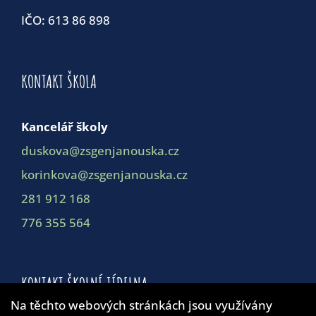
IČO: 613 86 898
KONTAKT ŠKOLA
Kancelář školy
duskova@zsgenjanouska.cz
korinkova@zsgenjanouska.cz
281 912 168
776 355 564
KONTAKT ŠKOLNÍ JÍDELNA
Na těchto webových stránkách jsou využívány