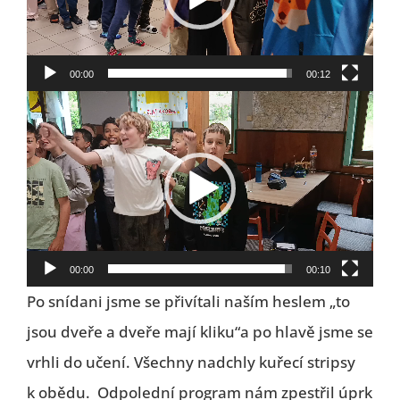
00:00
00:12
Video
přehrávač
00:00
00:10
Po snídani jsme se přivítali naším heslem „to
jsou dveře a dveře mají kliku“a po hlavě jsme se
vrhli do učení. Všechny nadchly kuřecí stripsy
k obědu. Odpolední program nám zpestřil úprk