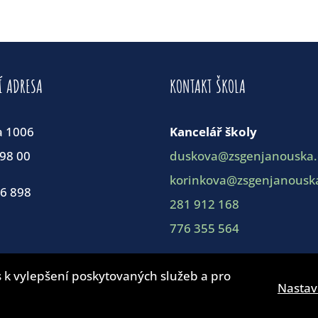
Í ADRESA
KONTAKT ŠKOLA
a 1006
Kancelář školy
198 00
duskova@zsgenjanouska.
korinkova@zsgenjanouska
86 898
281 912 168
776 355 564
 k vylepšení poskytovaných služeb a pro
Nastav
© ZŠ Generála Janouška 2019 |
4WORKS Solutions