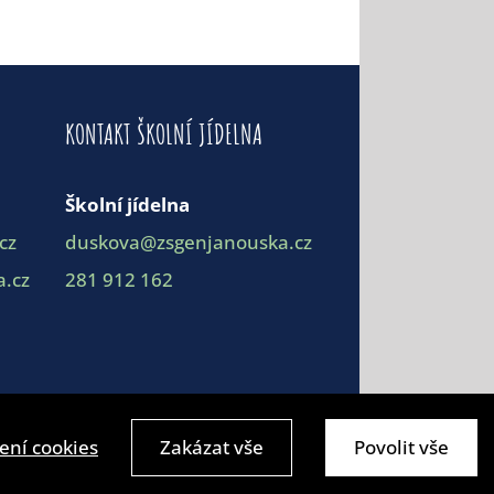
KONTAKT ŠKOLNÍ JÍDELNA
Školní jídelna
cz
duskova@zsgenjanouska.cz
.cz
281 912 162
ení cookies
Zakázat vše
Povolit vše