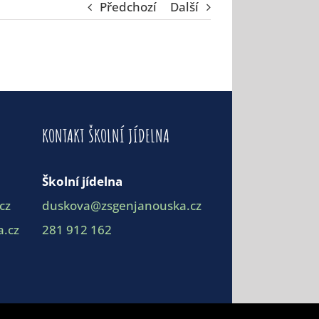
Předchozí
Další
KONTAKT ŠKOLNÍ JÍDELNA
Školní jídelna
cz
duskova@zsgenjanouska.cz
.cz
281 912 162