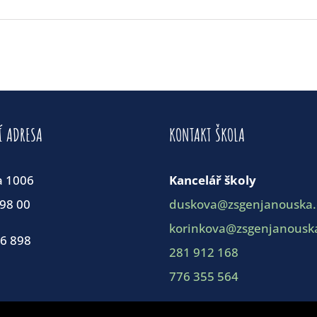
Í ADRESA
KONTAKT ŠKOLA
a 1006
Kancelář školy
198 00
duskova@zsgenjanouska.
korinkova@zsgenjanouska
86 898
281 912 168
776 355 564