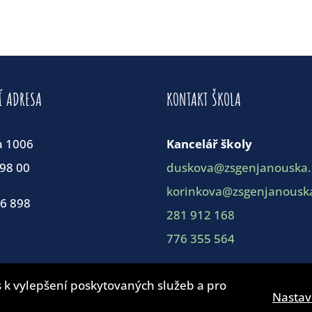
Í ADRESA
KONTAKT ŠKOLA
a 1006
Kancelář školy
198 00
duskova@zsgenjanouska.
korinkova@zsgenjanouska
86 898
281 912 168
776 355 564
 k vylepšení poskytovaných služeb a pro
Nastav
© ZŠ Generála Janouška 2019 |
4WORKS Solutions