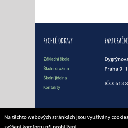
RYCHLÉ ODKAZY
FAKTURAČN
Dygrýnov
Základní škola
Praha 9 ,
Školní družina
Školní jídelna
IČO: 613 
Kontakty
Na těchto webových stránkách jsou využívány cookies
zvýšení komfortu při prohlížení.