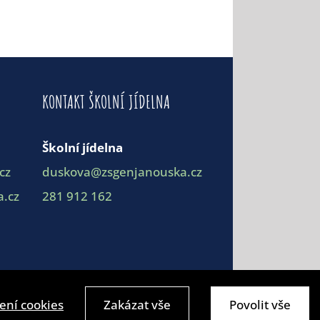
KONTAKT ŠKOLNÍ JÍDELNA
Školní jídelna
cz
duskova@zsgenjanouska.cz
.cz
281 912 162
ení cookies
Zakázat vše
Povolit vše