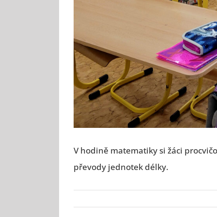
V hodině matematiky si žáci procvičo
převody jednotek délky.