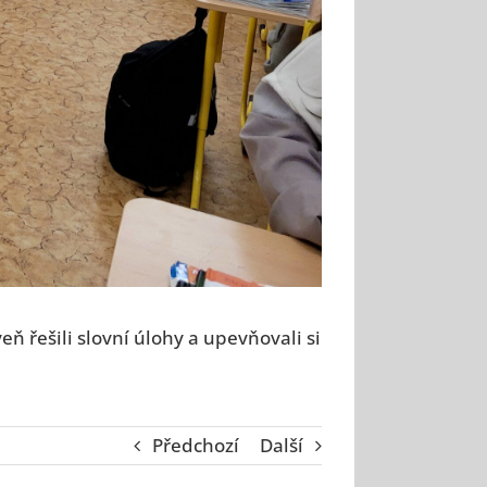
ň řešili slovní úlohy a upevňovali si
Předchozí
Další