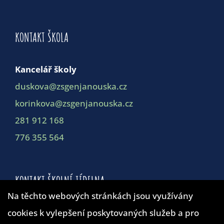
KONTAKT ŠKOLA
Kancelář školy
duskova@zsgenjanouska.cz
korinkova@zsgenjanouska.cz
281 912 168
776 355 564
KONTAKT ŠKOLNÍ JÍDELNA
Na těchto webových stránkách jsou využívány
cookies k vylepšení poskytovaných služeb a pro
Školní jídelna