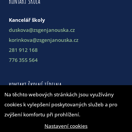
KONTAKT ŠKOLA
Kancelář školy
duskova@zsgenjanouska.cz
korinkova@zsgenjanouska.cz
281 912 168
776 355 564
KONTAKT ŠKOLNÍ JÍDELNA
Na těchto webových stránkách jsou využívány
cookies k vylepšení poskytovaných služeb a pro
Školní jídelna
zvýšení komfortu při prohlížení.
duskova@zsgenjanouska.cz
281 912 162
Nastavení cookies