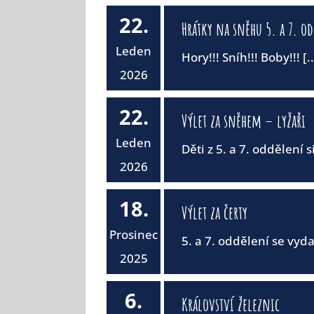
22.
Hrátky na sněhu 5. a 7. o
Leden
Hory!!! Sníh!!! Boby!!! [..
2026
22.
Výlet za sněhem – lyžaři
Leden
Děti z 5. a 7. oddělení si
2026
18.
Výlet za čerty
Prosinec
5. a 7. oddělení se vydal
2025
6.
Království železnic