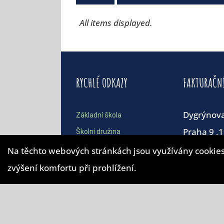
All items displayed.
RYCHLÉ ODKAZY
FAKTURAČN
Dygrýnov
Základní škola
Praha 9 ,
Školní družina
Školní jídelna
Na těchto webových stránkách jsou využívány cookies
IČO: 613 
Kontakty
zvýšení komfortu při prohlížení.