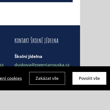
KONTAKT ŠKOLNÍ JÍDELNA
Školní jídelna
cz
duskova@zsgenjanouska.cz
.cz
281 912 162
ení cookies
Zakázat vše
Povolit vše