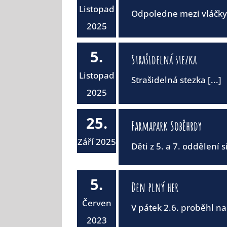
Listopad
Odpoledne mezi vláčky. 5
2025
5.
Strašidelná stezka
Listopad
Strašidelná stezka [...]
2025
25.
Farmapark Soběhrdy
Září 2025
Děti z 5. a 7. oddělení si
5.
Den plný her
Červen
V pátek 2.6. proběhl na
2023