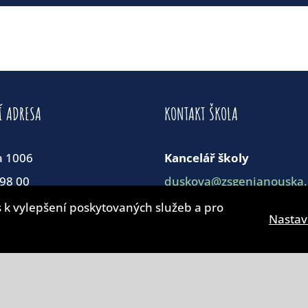
Í ADRESA
KONTAKT ŠKOLA
a 1006
Kancelář školy
198 00
duskova@zsgenjanouska.
korinkova@zsgenjanouska
 k vylepšení poskytovaných služeb a pro
86 898
Nastav
281 912 168
776 355 564