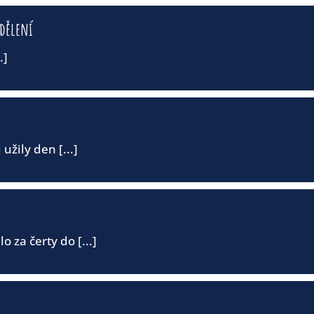
ddělení
.]
 užily den [...]
o za čerty do [...]