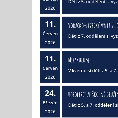
Děti z 5. oddělení si vy
2026
11.
Vodácko-lezecký výlet 7. 
Červen
Děti z 7. oddělení si vyz
2026
11.
Mirakulum
Červen
V květnu si děti z 5. a 7.
2026
24.
Horolezci ze školní druži
Březen
Děti z 5. a 7. oddělení si
2026