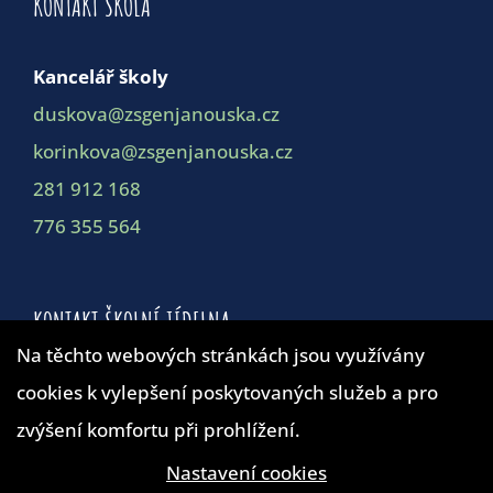
KONTAKT ŠKOLA
Kancelář školy
duskova@zsgenjanouska.cz
korinkova@zsgenjanouska.cz
281 912 168
776 355 564
KONTAKT ŠKOLNÍ JÍDELNA
Na těchto webových stránkách jsou využívány
cookies k vylepšení poskytovaných služeb a pro
Školní jídelna
zvýšení komfortu při prohlížení.
duskova@zsgenjanouska.cz
281 912 162
Nastavení cookies