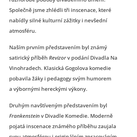
Společně jsme zhlédli tři inscenace, které
nabídly silné kulturní zážitky i nevšední
atmosféru.
Naším prvním představením byl známý
satirický příběh
Revizor
v podání
Divadla Na
Vinohradech
. Klasická Gogolova komedie
pobavila žáky i pedagogy svým humorem
a výbornými hereckými výkony.
Druhým navštíveným představením byl
Frankenstein
v
Divadle Komedie
. Moderně
pojatá inscenace známého příběhu zaujala
svou atmosférou i originálním zpracováním.