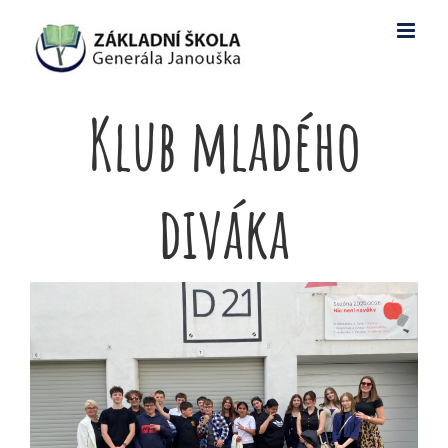
Skip
to
content
Klub mladého
diváka
View
Larger
Image