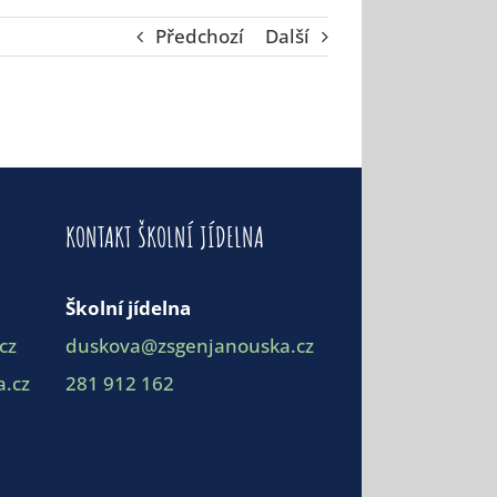
Předchozí
Další
KONTAKT ŠKOLNÍ JÍDELNA
Školní jídelna
cz
duskova@zsgenjanouska.cz
.cz
281 912 162