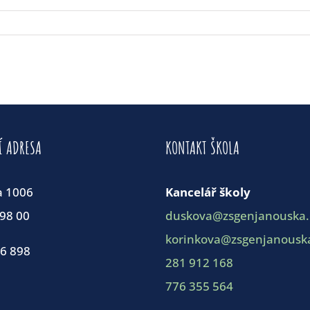
Í ADRESA
KONTAKT ŠKOLA
a 1006
Kancelář školy
198 00
duskova@zsgenjanouska.
korinkova@zsgenjanouska
86 898
281 912 168
776 355 564