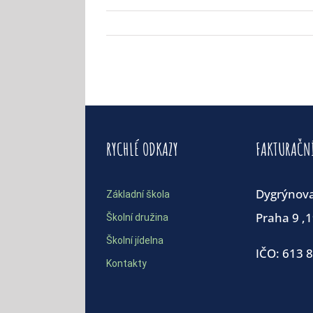
RYCHLÉ ODKAZY
FAKTURAČN
Dygrýnov
Základní škola
Praha 9 ,
Školní družina
Školní jídelna
IČO: 613 
Kontakty