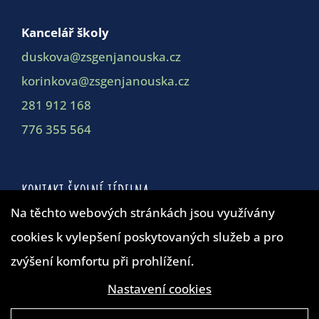
Kancelář školy
duskova@zsgenjanouska.cz
korinkova@zsgenjanouska.cz
281 912 168
776 355 564
KONTAKT ŠKOLNÍ JÍDELNA
Na těchto webových stránkách jsou využívány
Školní jídelna
cookies k vylepšení poskytovaných služeb a pro
duskova@zsgenjanouska.cz
zvýšení komfortu při prohlížení.
281 912 162
Nastavení cookies