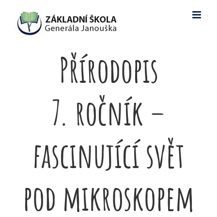
Skip
to
content
Přírodopis
7. ročník –
fascinující svět
pod mikroskopem