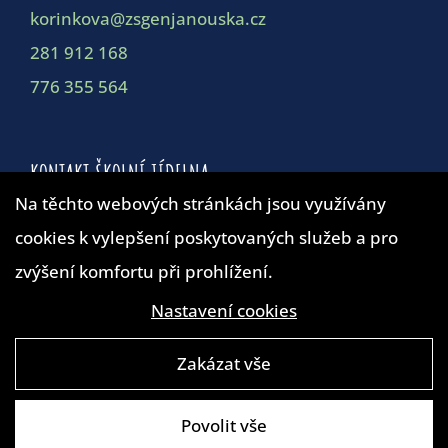
korinkova@zsgenjanouska.cz
281 912 168
776 355 564
KONTAKT ŠKOLNÍ JÍDELNA
Na těchto webových stránkách jsou využívány
cookies k vylepšení poskytovaných služeb a pro
Školní jídelna
zvýšení komfortu při prohlížení.
duskova@zsgenjanouska.cz
281 912 162
Nastavení cookies
Zakázat vše
Povolit vše
© ZŠ Generála Janouška 2019 |
4WORKS Solutions