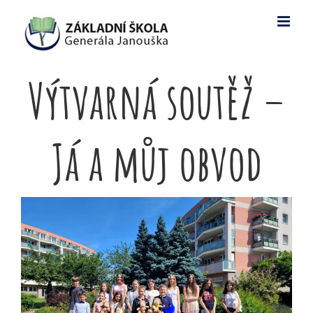
Skip
to
content
Výtvarná soutěž –
Já a můj obvod
View
Larger
Image