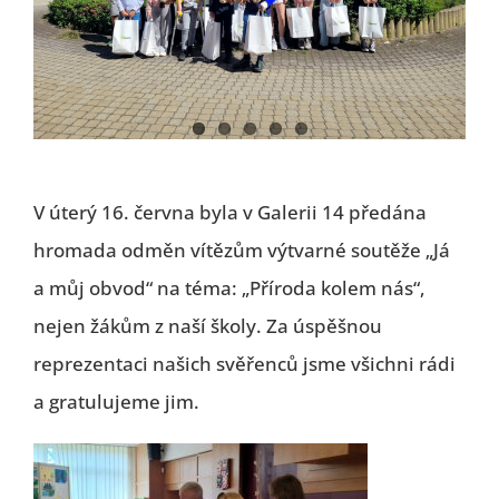
V úterý 16. června byla v Galerii 14 předána
hromada odměn vítězům výtvarné soutěže „Já
a můj obvod“ na téma: „Příroda kolem nás“,
nejen žákům z naší školy. Za úspěšnou
reprezentaci našich svěřenců jsme všichni rádi
a gratulujeme jim.