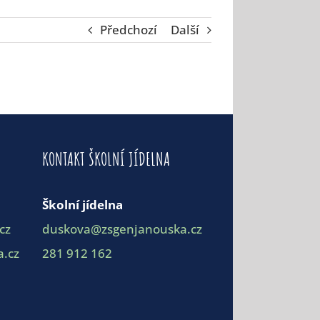
Předchozí
Další
KONTAKT ŠKOLNÍ JÍDELNA
Školní jídelna
cz
duskova@zsgenjanouska.cz
.cz
281 912 162