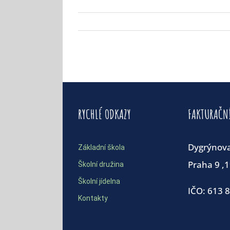
RYCHLÉ ODKAZY
FAKTURAČN
Dygrýnov
Základní škola
Praha 9 ,
Školní družina
Školní jídelna
IČO: 613 
Kontakty