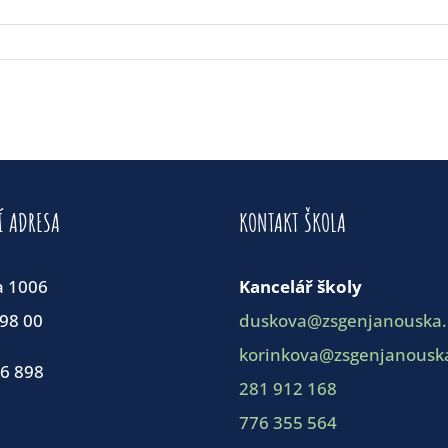
Í ADRESA
KONTAKT ŠKOLA
a 1006
Kancelář školy
198 00
duskova@zsgenjanouska.
korinkova@zsgenjanouska
86 898
281 912 168
776 355 564