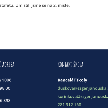
tafetu. Umístili jsme se na 2. místě.
Í ADRESA
KONTAKT ŠKOLA
a 1006
Kancelář školy
198 00
duskova@zsgenjanouska.
korinkova@zsgenjanouska
86 898
281 912 168