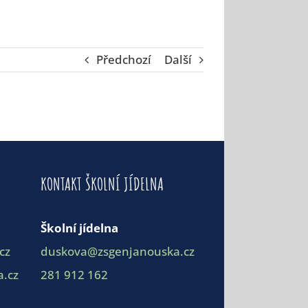
Předchozí
Další
KONTAKT ŠKOLNÍ JÍDELNA
Školní jídelna
cz
duskova@zsgenjanouska.cz
.cz
281 912 162