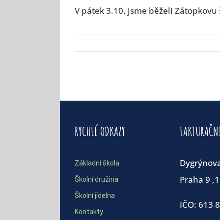
V pátek 3.10. jsme běželi Zátopkovu š
RYCHLÉ ODKAZY
FAKTURAČN
Dygrýnov
Základní škola
Praha 9 ,
Školní družina
Školní jídelna
IČO: 613 
Kontakty