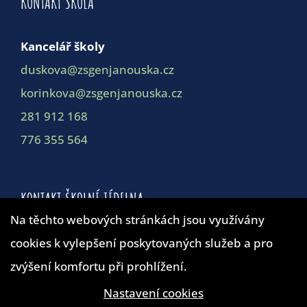
KONTAKT ŠKOLA
Kancelář školy
duskova@zsgenjanouska.cz
korinkova@zsgenjanouska.cz
281 912 168
776 355 564
KONTAKT ŠKOLNÍ JÍDELNA
Na těchto webových stránkách jsou využívány
cookies k vylepšení poskytovaných služeb a pro
Školní jídelna
zvýšení komfortu při prohlížení.
duskova@zsgenjanouska.cz
281 912 162
Nastavení cookies