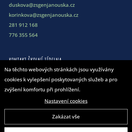
duskova@zsgenjanouska.cz
korinkova@zsgenjanouska.cz
281 912 168
776 355 564
KONTAKT ŠKOLNÍ JÍDELNA
Na těchto webových stránkách jsou využívány
cookies k vylepšení poskytovaných služeb a pro
Školní jídelna
zvýšení komfortu při prohlížení.
duskova@zsgenjanouska.cz
281 912 162
Nastavení cookies
Zakázat vše