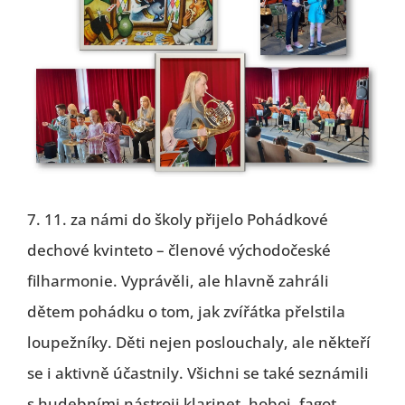
Image
7. 11. za námi do školy přijelo Pohádkové
dechové kvinteto – členové východočeské
filharmonie. Vyprávěli, ale hlavně zahráli
dětem pohádku o tom, jak zvířátka přelstila
loupežníky. Děti nejen poslouchaly, ale někteří
se i aktivně účastnily. Všichni se také seznámili
s hudebními nástroji klarinet, hoboj, fagot,