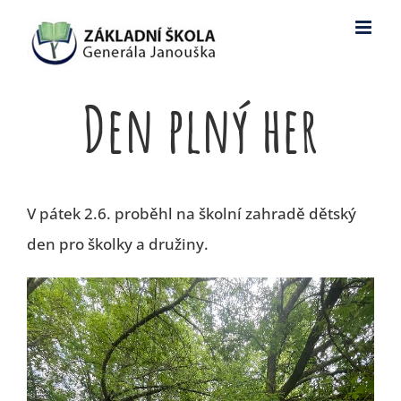
Skip
to
content
Den plný her
V pátek 2.6. proběhl na školní zahradě dětský
den pro školky a družiny.