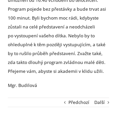
umožněn od 16.40 vchodem do tělocvičen.
Program pojede bez přestávky a bude trvat asi
100 minut. Byli bychom moc rádi, kdybyste
zůstali na celé představení a neodcházeli
po vystoupení vašeho dítka. Nebylo by to
ohleduplné k těm později vystupujícím, a také
by to rušilo průběh představení. Zvažte také,
zda takto dlouhý program zvládnou malé děti.
Přejeme vám, abyste si akademii v klidu užili.
Mgr. Budilová
Předchozí
Další